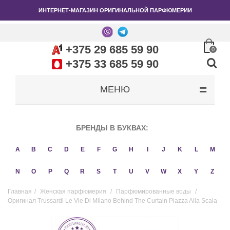
ИНТЕРНЕТ-МАГАЗИН ОРИГИНАЛЬНОЙ ПАРФЮМЕРИИ
+375 29 685 59 90
0
+375 33 685 59 90
МЕНЮ
БРЕНДЫ В БУКВАХ:
A
B
C
D
E
F
G
H
I
J
K
L
M
N
O
P
Q
R
S
T
U
V
W
X
Y
Z
Главная
/
Женская парфюмерия
/
Парфюмированные воды
/
Оригинал Trussardi Le Vie Di Milano Behind The Curtain Piazza Alla Scala