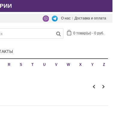
РИИ
О нас
Доставка и оплата
0
товар(ы)
-
0 руб.
ТАКТЫ
R
S
T
U
V
W
X
Y
Z