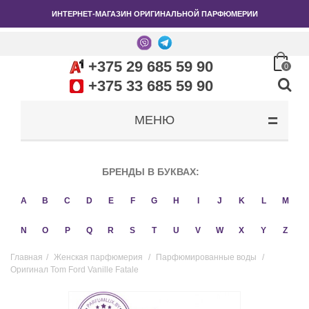
ИНТЕРНЕТ-МАГАЗИН ОРИГИНАЛЬНОЙ ПАРФЮМЕРИИ
+375 29 685 59 90
0
+375 33 685 59 90
МЕНЮ
БРЕНДЫ В БУКВАХ:
A
B
C
D
E
F
G
H
I
J
K
L
M
N
O
P
Q
R
S
T
U
V
W
X
Y
Z
Главная
/
Женская парфюмерия
/
Парфюмированные воды
/
Оригинал Tom Ford Vanille Fatale