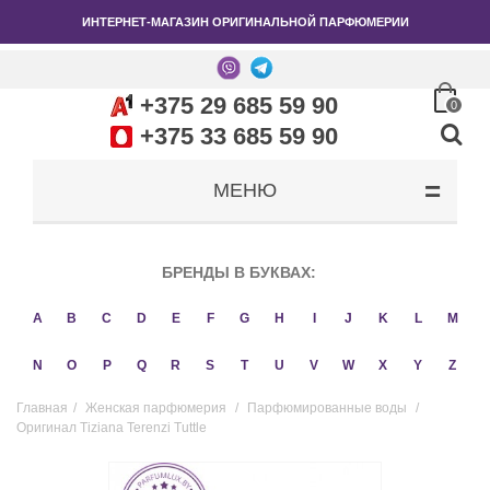
ИНТЕРНЕТ-МАГАЗИН ОРИГИНАЛЬНОЙ ПАРФЮМЕРИИ
+375 29 685 59 90
0
+375 33 685 59 90
МЕНЮ
БРЕНДЫ В БУКВАХ:
A
B
C
D
E
F
G
H
I
J
K
L
M
N
O
P
Q
R
S
T
U
V
W
X
Y
Z
Главная
/
Женская парфюмерия
/
Парфюмированные воды
/
Оригинал Tiziana Terenzi Tuttle