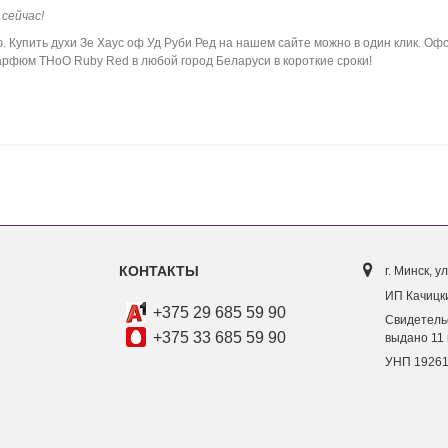
сейчас!
упить духи Зе Хаус оф Уд Руби Ред на нашем сайте можно в один клик. Офо
арфюм THoO Ruby Red в любой город Беларуси в короткие сроки!
КОНТАКТЫ
г. Минск, ул
ИП Качицки
+375 29 685 59 90
Свидетель
+375 33 685 59 90
выдано 11 
УНП 1926