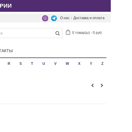
РИИ
О нас
Доставка и оплата
0
товар(ы)
-
0 руб.
ТАКТЫ
R
S
T
U
V
W
X
Y
Z