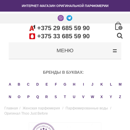
ИНТЕРНЕТ-МАГАЗИН ОРИГИНАЛЬНОЙ ПАРФЮМЕРИИ
+375 29 685 59 90
0
+375 33 685 59 90
МЕНЮ
БРЕНДЫ В БУКВАХ:
A
B
C
D
E
F
G
H
I
J
K
L
M
N
O
P
Q
R
S
T
U
V
W
X
Y
Z
Главная
/
Женская парфюмерия
/
Парфюмированные воды
/
Оригинал Thoo Just Before