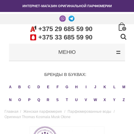
ИНТЕРНЕТ-МАГАЗИН ОРИГИНАЛЬНОЙ ПАРФЮМЕРИИ
+375 29 685 59 90
0
+375 33 685 59 90
МЕНЮ
БРЕНДЫ В БУКВАХ:
A
B
C
D
E
F
G
H
I
J
K
L
M
N
O
P
Q
R
S
T
U
V
W
X
Y
Z
Главная
/
Женская парфюмерия
/
Парфюмированные воды
/
Оригинал Thomas Kosmala Musk Otone