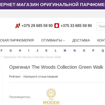
ТЕРНЕТ-МАГАЗИН ОРИГИНАЛЬНОЙ ПАРФЮМЕ
+375 29 685 59 90
+375 33 685 59 90
СКАЯ ПАРФЮМЕРИЯ
ОТЛИВАНТЫ
ДОСТАВКА
КОН
F
G
H
I
J
K
L
M
N
O
P
Q
/
Оригинал The Woods Collection Green Walk
Оригинал The Woods Collection Green Walk
Рейтинг:
Напишите отзыв первым!
Производитель: