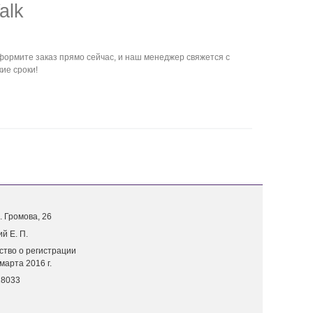
alk
формите заказ прямо сейчас, и наш менеджер свяжется с
ие сроки!
. Г
ромова, 26
й Е. П.
ство о регистрации
марта 2016 г.
18033