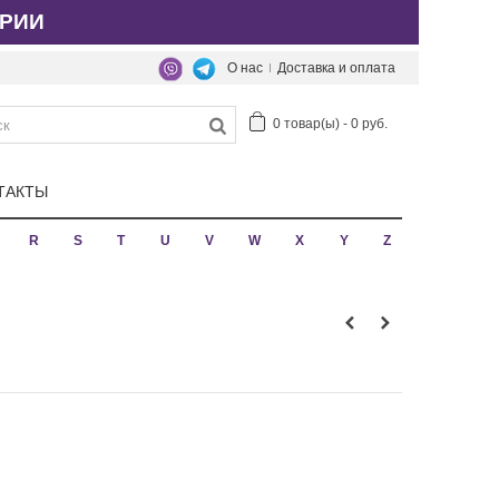
РИИ
О нас
Доставка и оплата
0
товар(ы)
-
0 руб.
ТАКТЫ
R
S
T
U
V
W
X
Y
Z