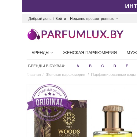
ИН
Добрый день
Войти
Недавно просмотренные
БРЕНДЫ
ЖЕНСКАЯ ПАРФЮМЕРИЯ
МУЖ
БРЕНДЫ В БУКВАХ:
A
B
C
D
E
Главная
/
Женская парфюмерия
/
Парфюмированные воды