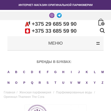
ИНТЕРНЕТ-МАГАЗИН ОРИГИНАЛЬНОЙ ПАРФЮМЕРИИ
+375 29 685 59 90
0
+375 33 685 59 90
МЕНЮ
БРЕНДЫ В БУКВАХ:
A
B
C
D
E
F
G
H
I
J
K
L
M
N
O
P
Q
R
S
T
U
V
W
X
Y
Z
Главная
/
Женская парфюмерия
/
Парфюмированные воды
/
Оригинал Thameen The Cora