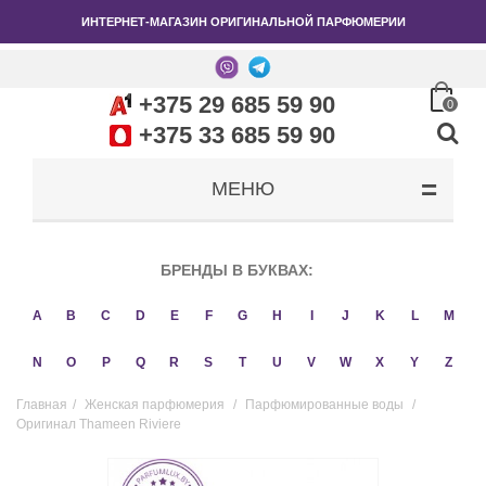
ИНТЕРНЕТ-МАГАЗИН ОРИГИНАЛЬНОЙ ПАРФЮМЕРИИ
+375 29 685 59 90
0
+375 33 685 59 90
МЕНЮ
БРЕНДЫ В БУКВАХ:
A
B
C
D
E
F
G
H
I
J
K
L
M
N
O
P
Q
R
S
T
U
V
W
X
Y
Z
Главная
/
Женская парфюмерия
/
Парфюмированные воды
/
Оригинал Thameen Riviere