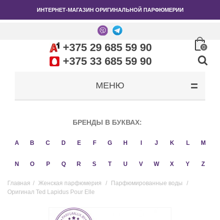
ИНТЕРНЕТ-МАГАЗИН ОРИГИНАЛЬНОЙ ПАРФЮМЕРИИ
+375 29 685 59 90
0
+375 33 685 59 90
МЕНЮ
БРЕНДЫ В БУКВАХ:
A
B
C
D
E
F
G
H
I
J
K
L
M
N
O
P
Q
R
S
T
U
V
W
X
Y
Z
Главная
/
Женская парфюмерия
/
Парфюмированные воды
/
Оригинал Ted Lapidus Pour Elle