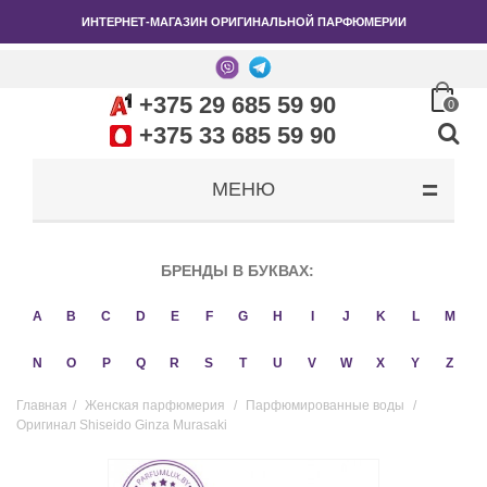
ИНТЕРНЕТ-МАГАЗИН ОРИГИНАЛЬНОЙ ПАРФЮМЕРИИ
+375 29 685 59 90
0
+375 33 685 59 90
МЕНЮ
БРЕНДЫ В БУКВАХ:
A
B
C
D
E
F
G
H
I
J
K
L
M
N
O
P
Q
R
S
T
U
V
W
X
Y
Z
Главная
/
Женская парфюмерия
/
Парфюмированные воды
/
Оригинал Shiseido Ginza Murasaki