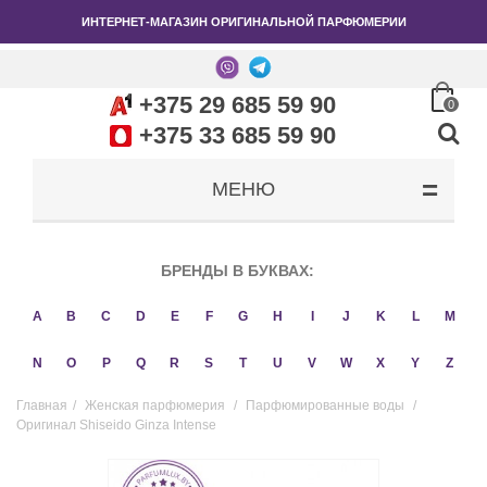
ИНТЕРНЕТ-МАГАЗИН ОРИГИНАЛЬНОЙ ПАРФЮМЕРИИ
+375 29 685 59 90
0
+375 33 685 59 90
МЕНЮ
БРЕНДЫ В БУКВАХ:
A
B
C
D
E
F
G
H
I
J
K
L
M
N
O
P
Q
R
S
T
U
V
W
X
Y
Z
Главная
/
Женская парфюмерия
/
Парфюмированные воды
/
Оригинал Shiseido Ginza Intense