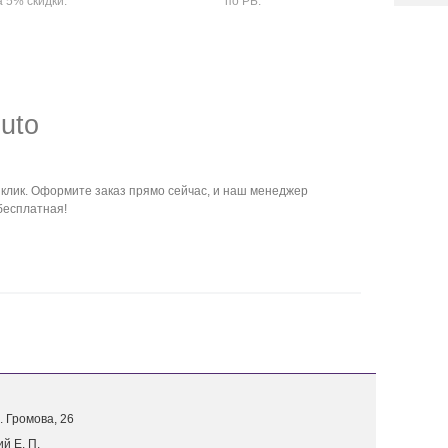
а 5% скидки.
по РБ.
uto
клик. Оформите заказ прямо сейчас, и наш менеджер
 бесплатная!
. Г
ромова, 26
й Е. П.