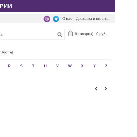
РИИ
О нас
Доставка и оплата
0
товар(ы)
-
0 руб.
ТАКТЫ
R
S
T
U
V
W
X
Y
Z