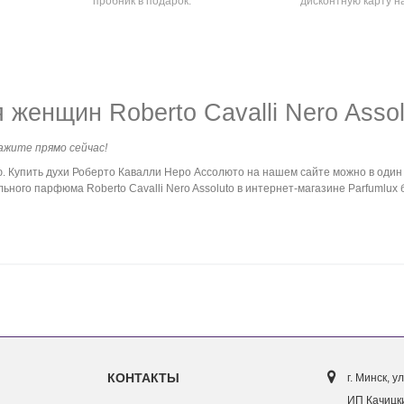
пробник в подарок.
дисконтную карту н
женщин Roberto Cavalli Nero Assol
кажите прямо сейчас!
Купить духи Роберто Кавалли Неро Ассолюто на нашем сайте можно в один 
ьного парфюма Roberto Cavalli Nero Assoluto в интернет-магазине Parfumlux
КОНТАКТЫ
г. Минск, ул
ИП Качицки