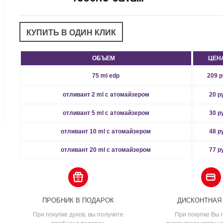
ОБЪЕМ
ЦЕН
75 ml edp
209 р
отливант 2 ml с атомайзером
20 р
отливант 5 ml с атомайзером
30 р
отливант 10 ml с атомайзером
48 р
отливант 20 ml с атомайзером
77 р
ПРОБНИК В ПОДАРОК
ДИСКОНТНАЯ
При покупке духов, вы получите
При покупке Вы 