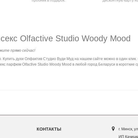
пробник в подарок.
дисконтную карту н
екс Olfactive Studio Woody Mood
ажите прямо сейчас!
Купить духи Олфактив Студио Вуди Муд на нашем сайте можно в один клик. 
кс парфюм Olfactive Studio Woody Mood в любой город Беларуси в короткие с
КОНТАКТЫ
г. Минск, ул
ИП Качицки