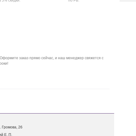
а 5% скидки.
по РБ.
Оформите заказ прямо сейчас, и наш менеджер свяжется с
роки!
. Г
ромова, 26
й Е. П.