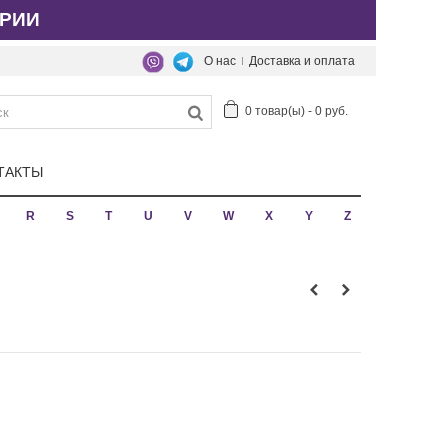
РИИ
О нас
Доставка и оплата
0
товар(ы)
-
0 руб.
ТАКТЫ
R
S
T
U
V
W
X
Y
Z