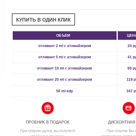
ОБЪЕМ
ЦЕН
отливант 2 ml с атомайзером
24 р
отливант 5 ml с атомайзером
41 р
отливант 10 ml с атомайзером
69 р
отливант 20 ml с атомайзером
119 р
50 ml edp
347 р
ПРОБНИК В ПОДАРОК
ДИСКОНТНАЯ
При покупке духов, вы получите
При покупке Вы 