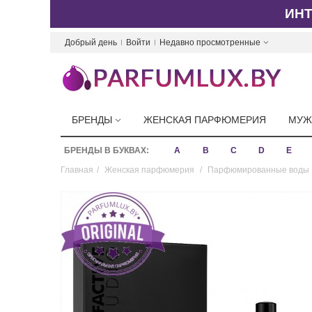
ИН
Добрый день
Войти
Недавно просмотренные
БРЕНДЫ
ЖЕНСКАЯ ПАРФЮМЕРИЯ
МУЖ
БРЕНДЫ В БУКВАХ:
A
B
C
D
E
Главная
/
Женская парфюмерия
/
Парфюмированные воды