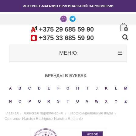
ИНТЕРНЕТ-МАГАЗИН ОРИГИНАЛЬНОЙ ПАРФЮМЕРИИ
+375 29 685 59 90
0
+375 33 685 59 90
МЕНЮ
БРЕНДЫ В БУКВАХ:
A
B
C
D
E
F
G
H
I
J
K
L
M
N
O
P
Q
R
S
T
U
V
W
X
Y
Z
Главная
/
Женская парфюмерия
/
Парфюмированные воды
/
Оригинал Narciso Rodriguez Narciso Radiante
НОВОЕ