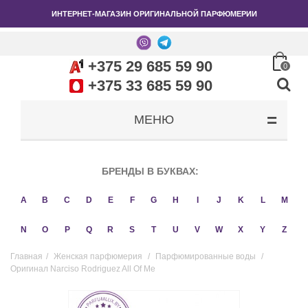
ИНТЕРНЕТ-МАГАЗИН ОРИГИНАЛЬНОЙ ПАРФЮМЕРИИ
+375 29 685 59 90
0
+375 33 685 59 90
МЕНЮ
БРЕНДЫ В БУКВАХ:
A
B
C
D
E
F
G
H
I
J
K
L
M
N
O
P
Q
R
S
T
U
V
W
X
Y
Z
Главная
/
Женская парфюмерия
/
Парфюмированные воды
/
Оригинал Narciso Rodriguez All Of Me