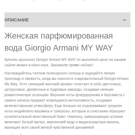
ОПИСАНИЕ
Женская парфюмированная
вода Giorgio Armani MY WAY
Купить оригинал Giorgio Armani MY WAY по выгодной цене на нашем
сайте можно в один клик. Закажите прямо сейчас!
Наслаждайтесь теплом лучезарного солнца и ощущайте легкую
прохладу и свежесть, когда вы наносите очаровательный Giorgio Armani
My Way. Этот сияющий женский аромат сочетает в себе цветочные,
цитрусовые, древесные и пудровые аккорды, создавая нежную
романтическую эссенцию. Верхние ноты флердоранжа и бергамота с
самого начала придают искрящуюся интенсивность, создавая
величественную атмосферу. Еще больше ее подчеркивают средние
ноты индийского жасмина и туберозы, которые в сочетании образуют
ослепительный женственный букет. Наконец, завершающие штрихи
включают белый мускус, виргинский кедр и мадагаскарскую ваниль,
манящие всех своей мягкой чувственной динамикой.