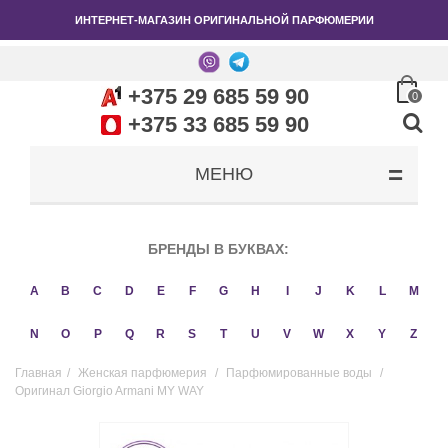
ИНТЕРНЕТ-МАГАЗИН ОРИГИНАЛЬНОЙ ПАРФЮМЕРИИ
+375 29 685 59 90
0
+375 33 685 59 90
МЕНЮ
БРЕНДЫ В БУКВАХ:
A
B
C
D
E
F
G
H
I
J
K
L
M
N
O
P
Q
R
S
T
U
V
W
X
Y
Z
Главная
/
Женская парфюмерия
/
Парфюмированные воды
/
Оригинал Giorgio Armani MY WAY