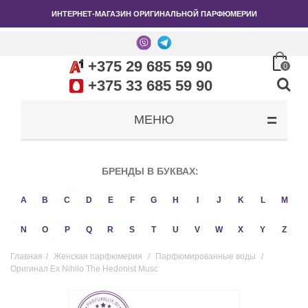
ИНТЕРНЕТ-МАГАЗИН ОРИГИНАЛЬНОЙ ПАРФЮМЕРИИ
+375 29 685 59 90
0
+375 33 685 59 90
МЕНЮ
БРЕНДЫ В БУКВАХ:
A
B
C
D
E
F
G
H
I
J
K
L
M
N
O
P
Q
R
S
T
U
V
W
X
Y
Z
Главная
/
Женская парфюмерия
/
Парфюмированные воды
/
Оригинал Ex Nihilo The Hedonist Musc