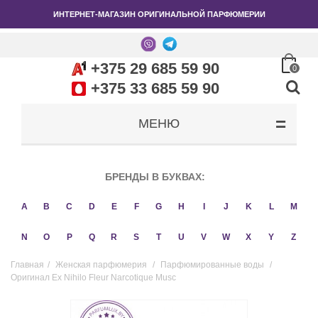
ИНТЕРНЕТ-МАГАЗИН ОРИГИНАЛЬНОЙ ПАРФЮМЕРИИ
+375 29 685 59 90
0
+375 33 685 59 90
МЕНЮ
БРЕНДЫ В БУКВАХ:
A
B
C
D
E
F
G
H
I
J
K
L
M
N
O
P
Q
R
S
T
U
V
W
X
Y
Z
Главная
/
Женская парфюмерия
/
Парфюмированные воды
/
Оригинал Ex Nihilo Fleur Narcotique Musc