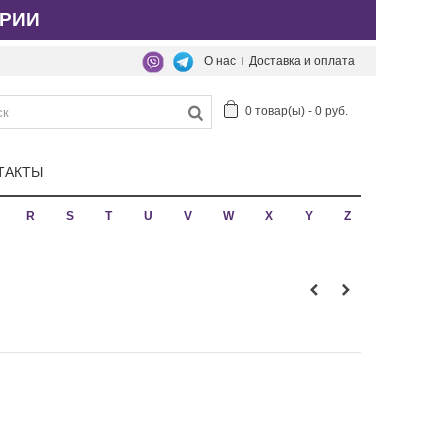
РИИ
О нас
Доставка и оплата
0
товар(ы)
-
0 руб.
ТАКТЫ
R
S
T
U
V
W
X
Y
Z