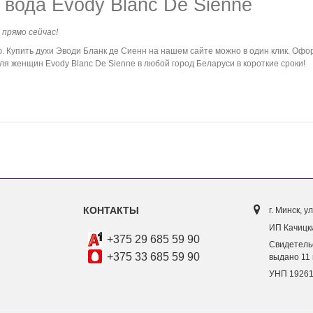
ода Evody Blanc De Sienne
 прямо сейчас!
Купить духи Эводи Бланк де Сиенн на нашем сайте можно в один клик. Офор
я женщин Evody Blanc De Sienne в любой город Беларуси в короткие сроки!
КОНТАКТЫ
г. Минск, ул
ИП Качицки
+375 29 685 59 90
Свидетель
+375 33 685 59 90
выдано 11 
УНП 1926