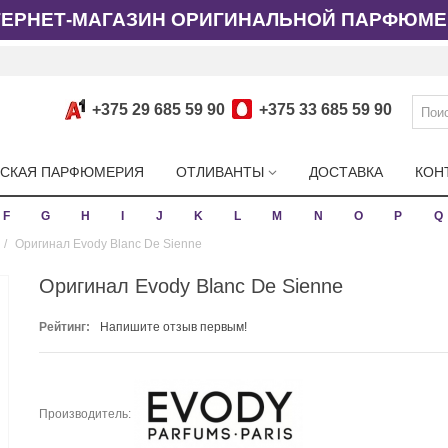
ТЕРНЕТ-МАГАЗИН ОРИГИНАЛЬНОЙ ПАРФЮМЕ
+375 29 685 59 90
+375 33 685 59 90
СКАЯ ПАРФЮМЕРИЯ
ОТЛИВАНТЫ
ДОСТАВКА
КОН
F
G
H
I
J
K
L
M
N
O
P
Q
/
Оригинал Evody Blanc De Sienne
Оригинал Evody Blanc De Sienne
Рейтинг:
Напишите отзыв первым!
Производитель: