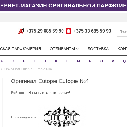
ТЕРНЕТ-МАГАЗИН ОРИГИНАЛЬНОЙ ПАРФЮМЕ
+375 29 685 59 90
+375 33 685 59 90
СКАЯ ПАРФЮМЕРИЯ
ОТЛИВАНТЫ
ДОСТАВКА
КОН
F
G
H
I
J
K
L
M
N
O
P
Q
/
Оригинал Eutopie Eutopie №4
Оригинал Eutopie Eutopie №4
Рейтинг:
Напишите отзыв первым!
Производитель: