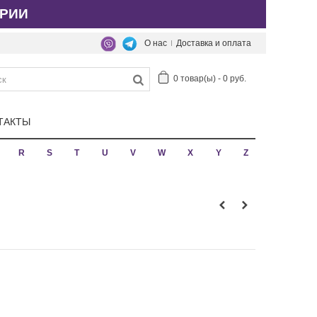
РИИ
О нас
Доставка и оплата
0
товар(ы)
-
0 руб.
ТАКТЫ
R
S
T
U
V
W
X
Y
Z