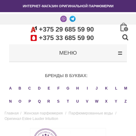
ИНТЕРНЕТ-МАГАЗИН ОРИГИНАЛЬНОЙ ПАРФЮМЕРИИ
+375 29 685 59 90
0
+375 33 685 59 90
МЕНЮ
БРЕНДЫ В БУКВАХ:
A
B
C
D
E
F
G
H
I
J
K
L
M
N
O
P
Q
R
S
T
U
V
W
X
Y
Z
Главная
/
Женская парфюмерия
/
Парфюмированные воды
/
Оригинал Estee Lauder Intuition