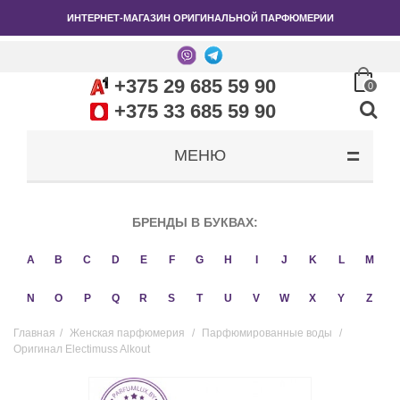
ИНТЕРНЕТ-МАГАЗИН ОРИГИНАЛЬНОЙ ПАРФЮМЕРИИ
+375 29 685 59 90
0
+375 33 685 59 90
МЕНЮ
БРЕНДЫ В БУКВАХ:
A
B
C
D
E
F
G
H
I
J
K
L
M
N
O
P
Q
R
S
T
U
V
W
X
Y
Z
Главная
/
Женская парфюмерия
/
Парфюмированные воды
/
Оригинал Electimuss Alkout