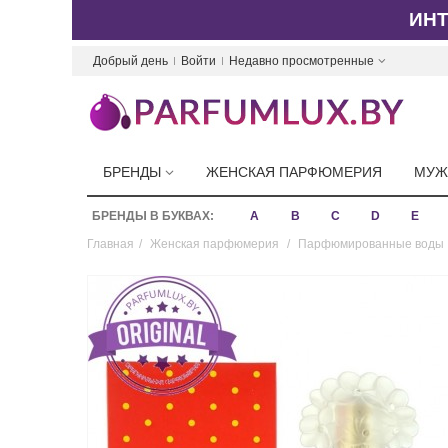
ИН
Добрый день
Войти
Недавно просмотренные
БРЕНДЫ
ЖЕНСКАЯ ПАРФЮМЕРИЯ
МУЖ
БРЕНДЫ В БУКВАХ:
A
B
C
D
E
Главная
/
Женская парфюмерия
/
Парфюмированные воды