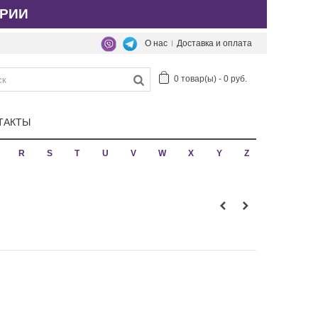
РИИ
О нас
Доставка и оплата
0
товар(ы)
-
0 руб.
ТАКТЫ
R
S
T
U
V
W
X
Y
Z