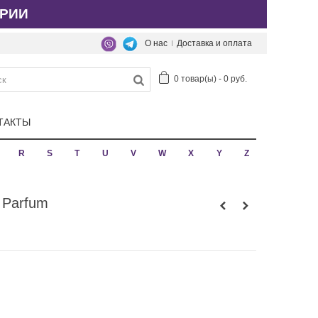
РИИ
О нас
Доставка и оплата
0
товар(ы)
-
0 руб.
ТАКТЫ
R
S
T
U
V
W
X
Y
Z
 Parfum