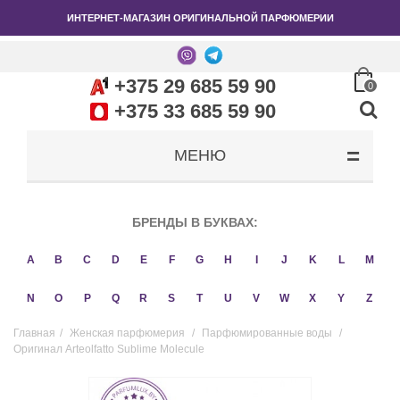
ИНТЕРНЕТ-МАГАЗИН ОРИГИНАЛЬНОЙ ПАРФЮМЕРИИ
+375 29 685 59 90
0
+375 33 685 59 90
МЕНЮ
БРЕНДЫ В БУКВАХ:
A
B
C
D
E
F
G
H
I
J
K
L
M
N
O
P
Q
R
S
T
U
V
W
X
Y
Z
Главная
/
Женская парфюмерия
/
Парфюмированные воды
/
Оригинал Arteolfatto Sublime Molecule