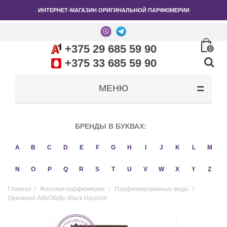
ИНТЕРНЕТ-МАГАЗИН ОРИГИНАЛЬНОЙ ПАРФЮМЕРИИ
+375 29 685 59 90
0
+375 33 685 59 90
МЕНЮ
БРЕНДЫ В БУКВАХ:
A
B
C
D
E
F
G
H
I
J
K
L
M
N
O
P
Q
R
S
T
U
V
W
X
Y
Z
Главная
/
Женская парфюмерия
/
Парфюмированные воды
/
Оригинал ArteOlfatto Black Hashish