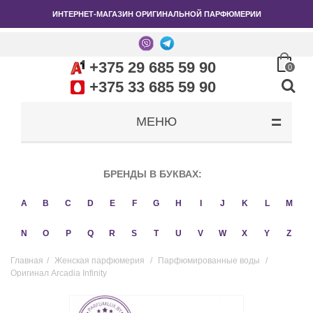
ИНТЕРНЕТ-МАГАЗИН ОРИГИНАЛЬНОЙ ПАРФЮМЕРИИ
+375 29 685 59 90
0
+375 33 685 59 90
МЕНЮ
БРЕНДЫ В БУКВАХ:
A
B
C
D
E
F
G
H
I
J
K
L
M
N
O
P
Q
R
S
T
U
V
W
X
Y
Z
Главная
/
Женская парфюмерия
/
Парфюмированные воды
/
Оригинал Arcadia Infinity