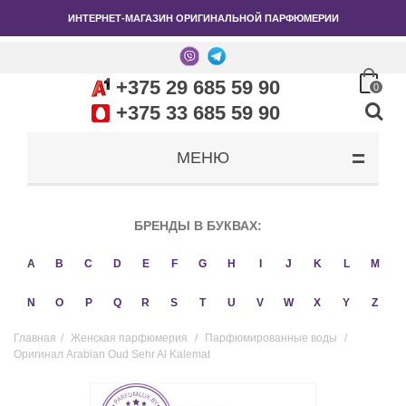
ИНТЕРНЕТ-МАГАЗИН ОРИГИНАЛЬНОЙ ПАРФЮМЕРИИ
+375 29 685 59 90
0
+375 33 685 59 90
МЕНЮ
БРЕНДЫ В БУКВАХ:
A
B
C
D
E
F
G
H
I
J
K
L
M
N
O
P
Q
R
S
T
U
V
W
X
Y
Z
Главная
/
Женская парфюмерия
/
Парфюмированные воды
/
Оригинал Arabian Oud Sehr Al Kalemat