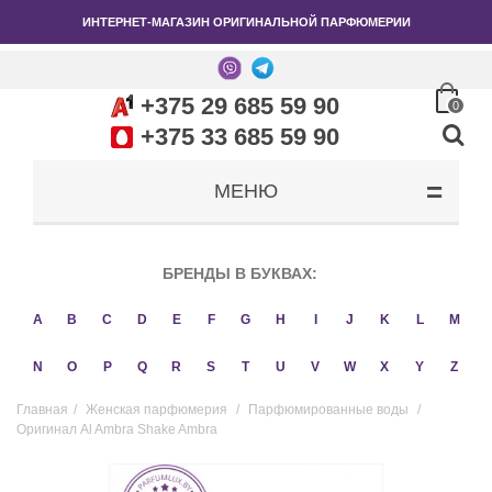
ИНТЕРНЕТ-МАГАЗИН ОРИГИНАЛЬНОЙ ПАРФЮМЕРИИ
+375 29 685 59 90
0
+375 33 685 59 90
МЕНЮ
БРЕНДЫ В БУКВАХ:
A
B
C
D
E
F
G
H
I
J
K
L
M
N
O
P
Q
R
S
T
U
V
W
X
Y
Z
Главная
/
Женская парфюмерия
/
Парфюмированные воды
/
Оригинал Al Ambra Shake Ambra