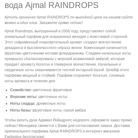
вода Ajmal RAINDROPS
Купить оригинал Ajmal RAINDROPS по выгодной цене на нашем сайте
можно в один клик. Закажите прямо сейчас!
Ajmal Raindrops, выпущенный в 2006 году, представляет собой
уникальный парфюм для искушенных женщин с кокетливой стороной.
Этот современный очаровательный аромат создает впечатление
декаданса и высококлассного образа жизни. Композиция начинается
фруктово-цветочными нотами флердоранжа. Сладкие начальные ноты
прекрасно сбалансированы с морской анамалевой амброй, которая
придает аромату богатое и гламурное впечатление. Начальные и
сердечные ноты заканчиваются теплой янтарной базой. Шлейф этого
парфюма мощный и стойкий. Парфюм сохраняет богатые, сложные
ноты аромата в течение дня.
Семейство:
цветочные фруктовые
Верхние ноты:
цветочные ноты
Ноты сердца:
древесные ноты
Ноты базы:
фруктовые ноты, серая амбра
Чтобы купить духи Аджмал Рейндропс недорого, оформите заказ прямо
сейчас! Менеджер свяжется с Вами для согласования заказа. Доставка
оригинального парфюма Ajmal RAINDROPS в интернет-магазине
Parfumlux бесплатная!