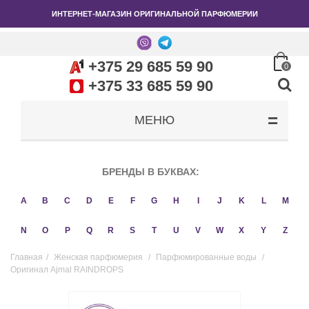
ИНТЕРНЕТ-МАГАЗИН ОРИГИНАЛЬНОЙ ПАРФЮМЕРИИ
+375 29 685 59 90
0
+375 33 685 59 90
МЕНЮ
БРЕНДЫ В БУКВАХ:
A
B
C
D
E
F
G
H
I
J
K
L
M
N
O
P
Q
R
S
T
U
V
W
X
Y
Z
Главная
/
Женская парфюмерия
/
Парфюмированные воды
/
Оригинал Ajmal RAINDROPS