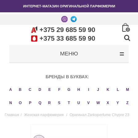
ИНТЕРНЕТ-МАГАЗИН ОРИГИНАЛЬНОЙ ПАРФЮМЕРИИ
+375 29 685 59 90
0
+375 33 685 59 90
МЕНЮ
БРЕНДЫ В БУКВАХ:
A
B
C
D
E
F
G
H
I
J
K
L
M
N
O
P
Q
R
S
T
U
V
W
X
Y
Z
Главная
/
Женская парфюмерия
/
Оригинал Zarkoperfume Chypre 23