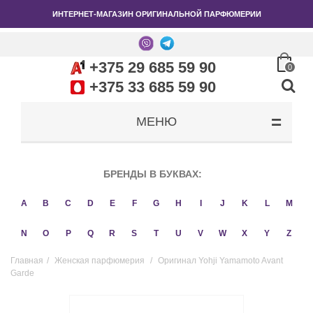
ИНТЕРНЕТ-МАГАЗИН ОРИГИНАЛЬНОЙ ПАРФЮМЕРИИ
+375 29 685 59 90
0
+375 33 685 59 90
МЕНЮ
БРЕНДЫ В БУКВАХ:
A
B
C
D
E
F
G
H
I
J
K
L
M
N
O
P
Q
R
S
T
U
V
W
X
Y
Z
Главная
/
Женская парфюмерия
/
Оригинал Yohji Yamamoto Avant
Garde