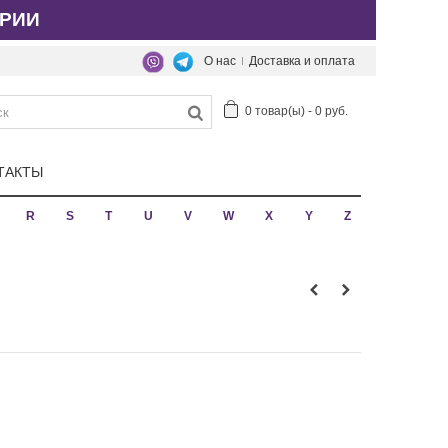
РИИ
О нас
Доставка и оплата
0
товар(ы)
-
0 руб.
ТАКТЫ
R
S
T
U
V
W
X
Y
Z