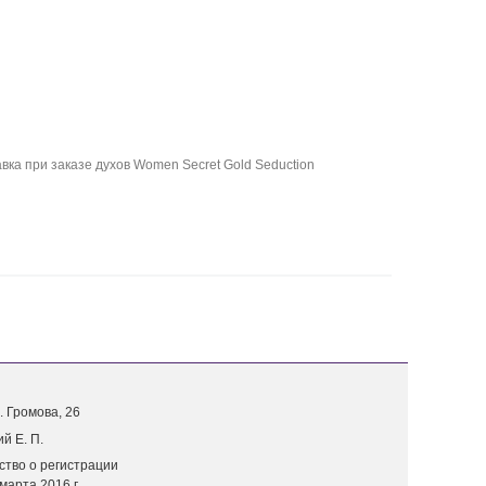
ка при заказе духов Women Secret Gold Seduction
. Г
ромова, 26
й Е. П.
ство о регистрации
марта 2016 г.