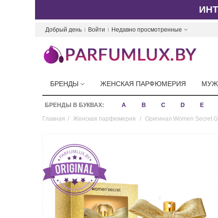
ИН
Добрый день
Войти
Недавно просмотренные
БРЕНДЫ
ЖЕНСКАЯ ПАРФЮМЕРИЯ
МУЖ
БРЕНДЫ В БУКВАХ:
A
B
C
D
E
Главная
/
Женская парфюмерия
/
Оригинал Women Secret Go