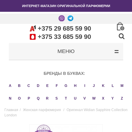
ИНТЕРНЕТ-МАГАЗИН ОРИГИНАЛЬНОЙ ПАРФЮМЕРИИ
+375 29 685 59 90
0
+375 33 685 59 90
МЕНЮ
БРЕНДЫ В БУКВАХ:
A
B
C
D
E
F
G
H
I
J
K
L
M
N
O
P
Q
R
S
T
U
V
W
X
Y
Z
Главная
/
Женская парфюмерия
/
Оригинал Widian Sapphire Collection
London