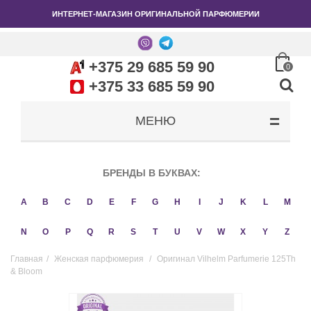
ИНТЕРНЕТ-МАГАЗИН ОРИГИНАЛЬНОЙ ПАРФЮМЕРИИ
+375 29 685 59 90
0
+375 33 685 59 90
МЕНЮ
БРЕНДЫ В БУКВАХ:
A
B
C
D
E
F
G
H
I
J
K
L
M
N
O
P
Q
R
S
T
U
V
W
X
Y
Z
Главная
/
Женская парфюмерия
/
Оригинал Vilhelm Parfumerie 125Th
& Bloom