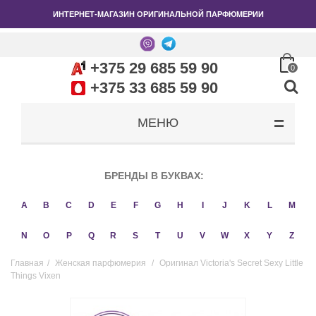
ИНТЕРНЕТ-МАГАЗИН ОРИГИНАЛЬНОЙ ПАРФЮМЕРИИ
+375 29 685 59 90
0
+375 33 685 59 90
МЕНЮ
БРЕНДЫ В БУКВАХ:
A
B
C
D
E
F
G
H
I
J
K
L
M
N
O
P
Q
R
S
T
U
V
W
X
Y
Z
Главная
/
Женская парфюмерия
/
Оригинал Victoria's Secret Sexy Little
Things Vixen