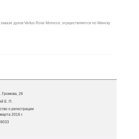
заказе духов Vertus Rose Morocco, осуществляется по Минску
. Г
ромова, 26
й Е. П.
ство о регистрации
марта 2016 г.
18033