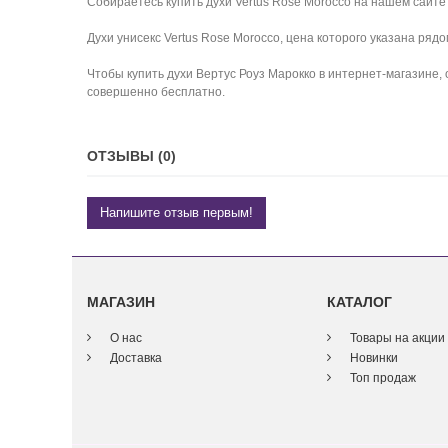
Собираетесь купить духи Vertus Rose Morocco на нашем сайте 
Духи унисекс Vertus Rose Morocco, цена которого указана ряд
Чтобы купить духи Вертус Роуз Марокко в интернет-магазине,
совершенно бесплатно.
ОТЗЫВЫ (0)
Напишите отзыв первым!
МАГАЗИН
КАТАЛОГ
О нас
Товары на акции
Доставка
Новинки
Топ продаж