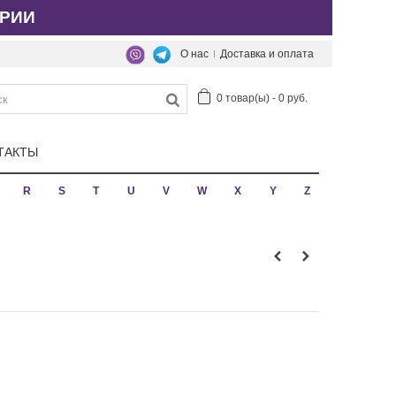
РИИ
О нас
Доставка и оплата
0
товар(ы)
-
0 руб.
ТАКТЫ
R
S
T
U
V
W
X
Y
Z