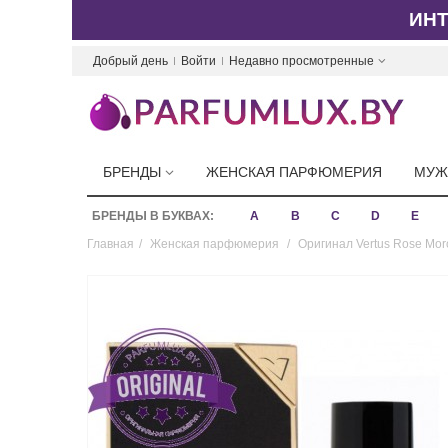
ИН
Добрый день
Войти
Недавно просмотренные
БРЕНДЫ
ЖЕНСКАЯ ПАРФЮМЕРИЯ
МУЖ
БРЕНДЫ В БУКВАХ:
A
B
C
D
E
Главная
/
Женская парфюмерия
/
Оригинал Vertus Rose Mor