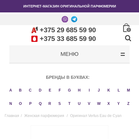
ИНТЕРНЕТ-МАГАЗИН ОРИГИНАЛЬНОЙ ПАРФЮМЕРИИ
+375 29 685 59 90
0
+375 33 685 59 90
МЕНЮ
БРЕНДЫ В БУКВАХ:
A
B
C
D
E
F
G
H
I
J
K
L
M
N
O
P
Q
R
S
T
U
V
W
X
Y
Z
Главная
/
Женская парфюмерия
/
Оригинал Vertus Eau de Cyan