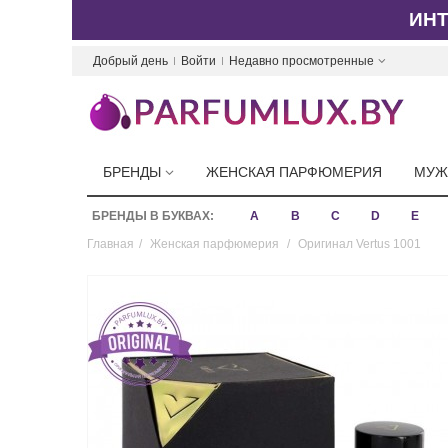
ИН
Добрый день
Войти
Недавно просмотренные
БРЕНДЫ
ЖЕНСКАЯ ПАРФЮМЕРИЯ
МУЖ
БРЕНДЫ В БУКВАХ:
A
B
C
D
E
Главная
/
Женская парфюмерия
/
Оригинал Vertus 1001