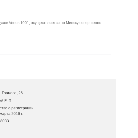
духов Vertus 1001, осуществляется по Минску совершенно
. Г
ромова, 26
й Е. П.
ство о регистрации
марта 2016 г.
18033