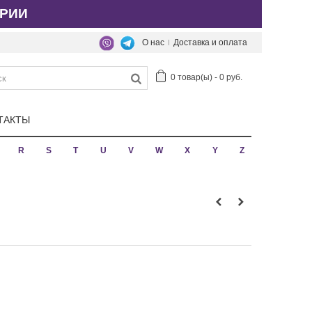
РИИ
О нас
Доставка и оплата
0
товар(ы)
-
0 руб.
ТАКТЫ
R
S
T
U
V
W
X
Y
Z