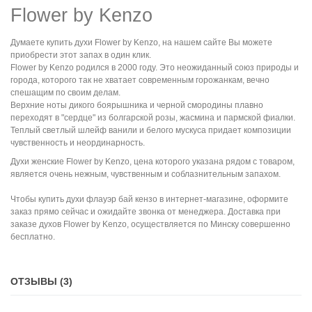
Flower by Kenzo
Думаете
купить духи
Flower by Kenzo
,
на нашем сайте Вы можете
приобрести этот запах в один клик.
Flower by Kenzo родился в 2000 году. Это неожиданный союз природы и
города, которого так не хватает современным горожанкам, вечно
спешащим по своим делам.
Верхние ноты дикого боярышника и черной смородины плавно
переходят в "сердце" из болгарской розы, жасмина и пармской фиалки.
Теплый светлый шлейф ванили и белого мускуса придает композиции
чувственность и неординарность.
Духи женские
Flower by Kenzo
, цена
которого указана рядом с товаром,
является очень нежным, чувственным и соблазнительным
запахом.
Чтобы
к
упить духи
флауэр бай кензо
в интернет-магазине
,
оформите
заказ прямо сейчас и ожидайте звонка от менеджера. Доставка при
заказе духов
Flower by Kenzo
,
осуществляется по Минску совершенно
бесплатно.
ОТЗЫВЫ (3)