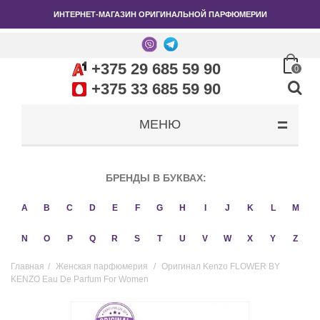
ИНТЕРНЕТ-МАГАЗИН ОРИГИНАЛЬНОЙ ПАРФЮМЕРИИ
+375 29 685 59 90
0
+375 33 685 59 90
МЕНЮ
БРЕНДЫ В БУКВАХ:
A
B
C
D
E
F
G
H
I
J
K
L
M
N
O
P
Q
R
S
T
U
V
W
X
Y
Z
Главная
/
Женская парфюмерия
/
Оригинал Kenzo FLOWER BY
KENZO Eau De Parfum For Women