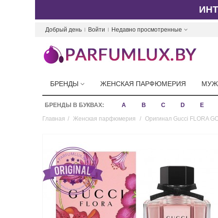
ИН
Добрый день
Войти
Недавно просмотренные
БРЕНДЫ
ЖЕНСКАЯ ПАРФЮМЕРИЯ
МУЖ
БРЕНДЫ В БУКВАХ:
A
B
C
D
E
Главная
/
Женская парфюмерия
/
Оригинал Gucci FLORA 