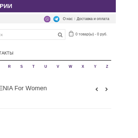
РИИ
О нас
Доставка и оплата
0
товар(ы)
-
0 руб.
ТАКТЫ
R
S
T
U
V
W
X
Y
Z
ENIA For Women