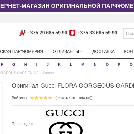
ТЕРНЕТ-МАГАЗИН ОРИГИНАЛЬНОЙ ПАРФЮМЕ
+375 29 685 59 90
+375 33 685 59 90
СКАЯ ПАРФЮМЕРИЯ
ОТЛИВАНТЫ
ДОСТАВКА
КОН
F
G
H
I
J
K
L
M
N
O
P
Q
GORGEOUS GARDENIA For Women
Оригинал Gucci FLORA GORGEOUS GARD
Рейтинг:
(читать 4 отзыв(а,ов))
Производитель: