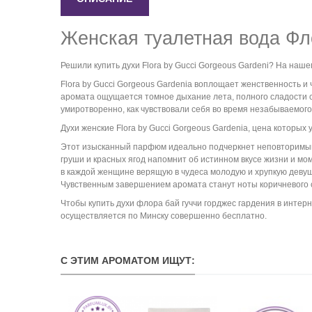
Женская туалетная вода Фл
Решили купить духи Flora by Gucci Gorgeous Gardeni? На наше
Flora by Gucci Gorgeous Gardenia воплощает женственность 
аромата ощущается томное дыхание лета, полного сладости с
умиротворенно, как чувствовали себя во время незабываемого 
Духи женские Flora by Gucci Gorgeous Gardenia, цена которых
Этот изысканный парфюм идеально подчеркнет неповторимый с
груши и красных ягод напомнит об истинном вкусе жизни и 
в каждой женщине верящую в чудеса молодую и хрупкую девуш
Чувственным завершением аромата станут ноты коричневого с
Чтобы купить духи флора бай гуччи горджес гардения в интерн
осуществляется по Минску совершенно бесплатно.
С ЭТИМ АРОМАТОМ ИЩУТ: