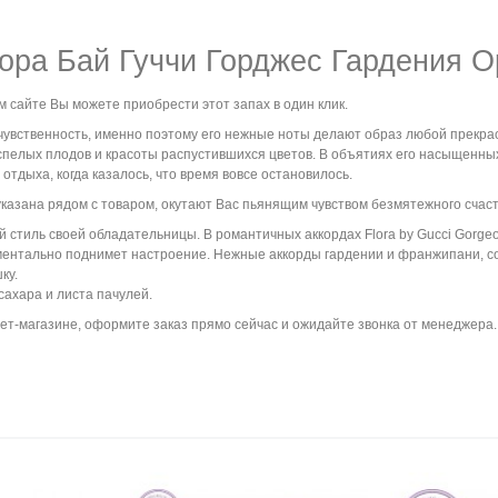
ора Бай Гуччи Горджес Гардения О
м сайте Вы можете приобрести этот запах в один клик.
и чувственность, именно поэтому его нежные ноты делают образ любой прекр
пелых плодов и красоты распустившихся цветов. В объятиях его насыщенных
отдыха, когда казалось, что время вовсе остановилось.
 указана рядом с товаром, окутают Вас пьянящим чувством безмятежного счаст
тиль своей обладательницы. В романтичных аккордах Flora by Gucci Gorge
моментально поднимет настроение. Нежные аккорды гардении и франжипани,
ку.
ахара и листа пачулей.
ет-магазине, оформите заказ прямо сейчас и ожидайте звонка от менеджера. Д