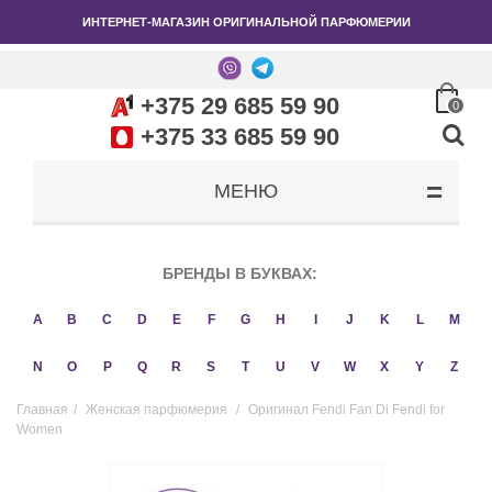
ИНТЕРНЕТ-МАГАЗИН ОРИГИНАЛЬНОЙ ПАРФЮМЕРИИ
+375 29 685 59 90
0
+375 33 685 59 90
МЕНЮ
БРЕНДЫ В БУКВАХ:
A
B
C
D
E
F
G
H
I
J
K
L
M
N
O
P
Q
R
S
T
U
V
W
X
Y
Z
Главная
/
Женская парфюмерия
/
Оригинал Fendi Fan Di Fendi for
Women