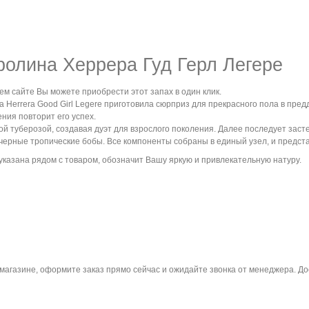
ролина Херрера Гуд Герл Легере
шем сайте Вы можете приобрести этот запах в один клик.
Herrera Good Girl Legere приготовила сюрприз для прекрасного пола в преддв
ения повторит его успех.
кой туберозой, создавая дуэт для взрослого поколения. Далее последует за
ерные тропические бобы. Все компоненты собраны в единый узел, и предста
о указана рядом с товаром, обозначит Вашу яркую и привлекательную натуру.
магазине, оформите заказ прямо сейчас и ожидайте звонка от менеджера. Дост