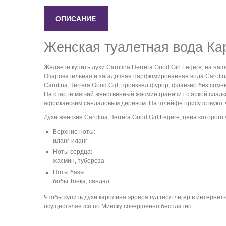
ОПИСАНИЕ
Женская туалетная вода Ка
Желаете купить духи Carolina Herrera Good Girl Legere, на на
Очаровательная и загадочная парфюмированная вода Carolina 
Carolina Herrera Good Girl, произвел фурор, фланкер без сомн
На старте мягкий женственный жасмин граничит с яркой слад
африканским сандаловым деревом. На шлейфе присутствуют ч
Духи женские Carolina Herrera Good Girl Legere, цена которог
Верхние ноты:
иланг-иланг
Ноты сердца:
жасмин, тубероза
Ноты базы:
бобы Тонка, сандал
Чтобы купить духи каролина эррера гуд герл легер в интернет-
осуществляется по Минску совершенно бесплатно.