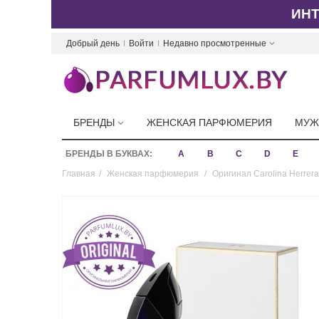
ИН
Добрый день
Войти
Недавно просмотренные
БРЕНДЫ
ЖЕНСКАЯ ПАРФЮМЕРИЯ
МУЖ
БРЕНДЫ В БУКВАХ:
A
B
C
D
E
Главная
/
Женская парфюмерия
/
Оригинал Carolina Herrera