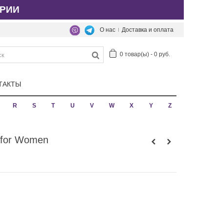
РИИ
О нас
Доставка и оплата
0
товар(ы)
-
0 руб.
ТАКТЫ
R
S
T
U
V
W
X
Y
Z
e for Women