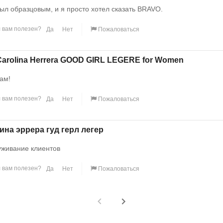
ыл образцовым, и я просто хотел сказать BRAVO.
 вам полезен?
Да
Нет
Пожаловаться
arolina Herrera GOOD GIRL LEGERE for Women
ам!
 вам полезен?
Да
Нет
Пожаловаться
ина эррера гуд герл легер
уживание клиентов
 вам полезен?
Да
Нет
Пожаловаться