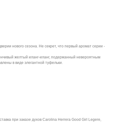
ерии нового сезона. Не секрет, что первый аромат серии -
стенчивый желтый иланг-иланг, подержанный невероятным
влены в виде элегантной туфельки.
авка при заказе духов Carolina Herrera Good Girl Legere,