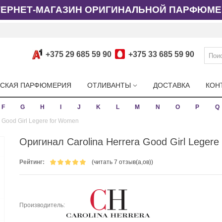
ТЕРНЕТ-МАГАЗИН ОРИГИНАЛЬНОЙ ПАРФЮМЕ
+375 29 685 59 90
+375 33 685 59 90
СКАЯ ПАРФЮМЕРИЯ
ОТЛИВАНТЫ
ДОСТАВКА
КОН
F
G
H
I
J
K
L
M
N
O
P
Q
 Good Girl Legere for Women
Оригинал Carolina Herrera Good Girl Leger
Рейтинг:
(читать 7 отзыв(а,ов))
Производитель: