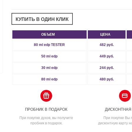
ОБЪЕМ
ЦЕНА
80 ml edp TESTER
482 руб.
50 ml edp
449 руб.
30 ml edp
244 руб.
80 ml edp
480 руб.
ПРОБНИК В ПОДАРОК
ДИСКОНТНАЯ
При покупке духов, вы получите
При покупке Вы 
пробник в подарок.
дисконтную карту н