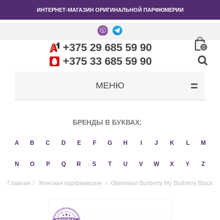
ИНТЕРНЕТ-МАГАЗИН ОРИГИНАЛЬНОЙ ПАРФЮМЕРИИ
+375 29 685 59 90
0
+375 33 685 59 90
МЕНЮ
БРЕНДЫ В БУКВАХ:
A
B
C
D
E
F
G
H
I
J
K
L
M
N
O
P
Q
R
S
T
U
V
W
X
Y
Z
Главная
/
Женская парфюмерия
/
Оригинал Burberry My Burberry Black