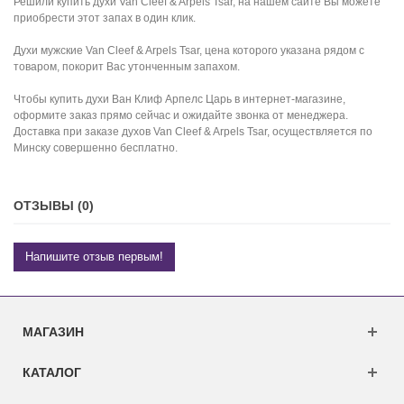
Решили купить духи Van Cleef & Arpels Tsar, на нашем сайте Вы можете
приобрести этот запах в один клик.
Духи мужские Van Cleef & Arpels Tsar, цена которого указана рядом с
товаром, покорит Вас утонченным запахом.
Чтобы купить духи Ван Клиф Арпелс Царь в интернет-магазине,
оформите заказ прямо сейчас и ожидайте звонка от менеджера.
Доставка при заказе духов Van Cleef & Arpels Tsar, осуществляется по
Минску совершенно бесплатно.
ОТЗЫВЫ (0)
Напишите отзыв первым!
МАГАЗИН
КАТАЛОГ