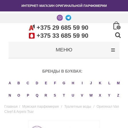
ИНТЕРНЕТ-МАГАЗИН ОРИГИНАЛЬНОЙ ПАРФЮМЕРИИ
+375 29 685 59 90
0
+375 33 685 59 90
МЕНЮ
БРЕНДЫ В БУКВАХ:
A
B
C
D
E
F
G
H
I
J
K
L
M
N
O
P
Q
R
S
T
U
V
W
X
Y
Z
Главная
/
Мужская парфюмерия
/
Туалетные воды
/
Оригинал Van
Cleef & Arpels Tsar