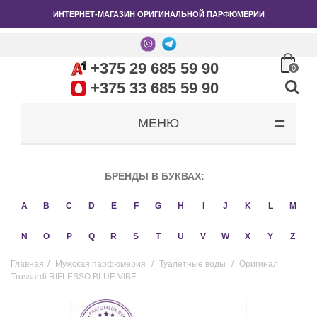
ИНТЕРНЕТ-МАГАЗИН ОРИГИНАЛЬНОЙ ПАРФЮМЕРИИ
+375 29 685 59 90
0
+375 33 685 59 90
МЕНЮ
БРЕНДЫ В БУКВАХ:
A
B
C
D
E
F
G
H
I
J
K
L
M
N
O
P
Q
R
S
T
U
V
W
X
Y
Z
Главная
/
Мужская парфюмерия
/
Туалетные воды
/
Оригинал
Trussardi RIFLESSO BLUE VIBE