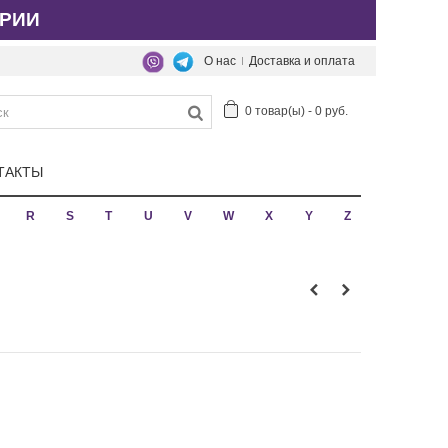
РИИ
О нас
Доставка и оплата
0
товар(ы)
-
0 руб.
ТАКТЫ
R
S
T
U
V
W
X
Y
Z