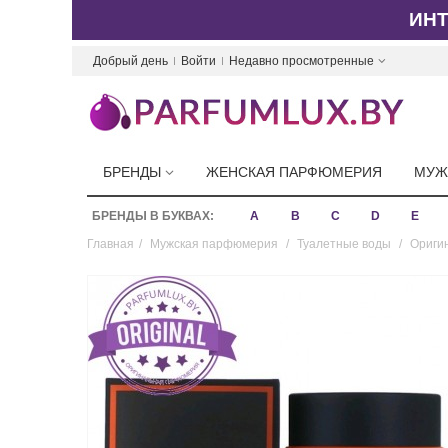
ИН
Добрый день
Войти
Недавно просмотренные
БРЕНДЫ
ЖЕНСКАЯ ПАРФЮМЕРИЯ
МУЖ
БРЕНДЫ В БУКВАХ:
A
B
C
D
E
Главная
/
Мужская парфюмерия
/
Туалетные воды
/
Оригин