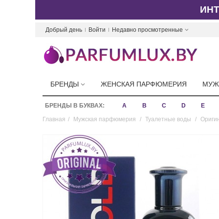
ИН
Добрый день
Войти
Недавно просмотренные
БРЕНДЫ
ЖЕНСКАЯ ПАРФЮМЕРИЯ
МУЖ
БРЕНДЫ В БУКВАХ:
A
B
C
D
E
Главная
/
Мужская парфюмерия
/
Туалетные воды
/
Оригин