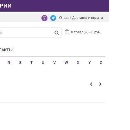
РИИ
О нас
Доставка и оплата
0
товар(ы)
-
0 руб.
ТАКТЫ
R
S
T
U
V
W
X
Y
Z